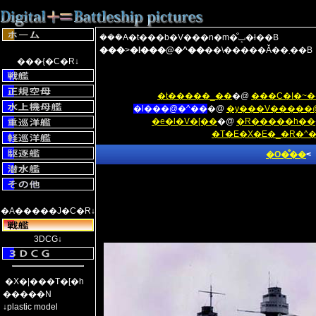
���݁A�t���b�V���n�m�̐ݒ�ł��B
���
>
�l���@�^��
��\�����Ă��܂��B
���{�C�R↓
�t�����_��
�@
���C�I�~
�l���@�^��
�@
�y���V�����
�e�l�V�[��
�@
�R�����h��
�T�E�X�E�_�R�^
�O�̐��
<
�A�����J�C�R↓
3DCG↓
�X�|���T�[�h
�����N
↓plastic model