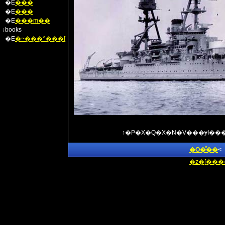
�E
���
�E
���
�E
���m��
↓books
�E
�~���^���[
�O�̐��
<
�z�[���